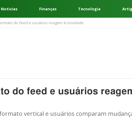
 Noticias
Finanças
Tecnologia
Arti
ormato do feed e usuários reagem à novidade
to do feed e usuários reage
a formato vertical e usuários comparam mudanç