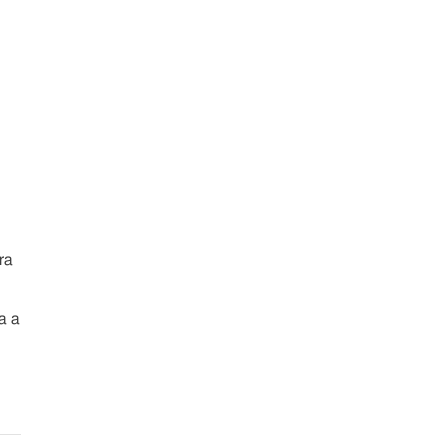
ra
a a