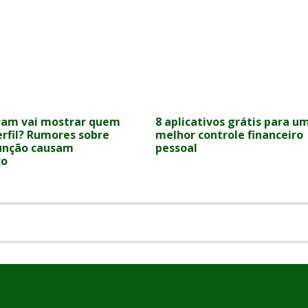
ram vai mostrar quem
8 aplicativos grátis para u
erfil? Rumores sobre
melhor controle financeiro
unção causam
pessoal
ço