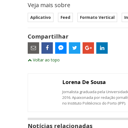
Veja mais sobre
Aplicativo
Feed
Formato Vertical
I
Compartilhar
Estes
são
links
externos
Compartilhe
Compartilhe
Compartilhe
Compartilhe
Compartil
Compartilhe
e
Voltar ao topo
este
este
este
este
este
abrirão
este
numa
post
post
post
post
post
post
nova
com
com
com
com
com
com
janela
Email
Facebook
Twitter
Google+
LinkedIn
Messenger
Lorena De Sousa
Jornalista graduada pela Universidade
2016. Apaixonada por redação jornalí
no Instituto Politécnico do Porto (IPP).
Notícias relacionadas