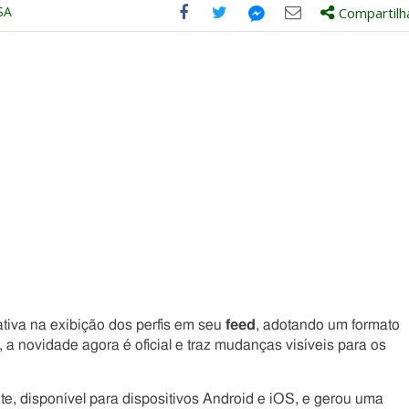
SA
Compartilh
Compartilhe
Compartilhe
Compartilhe
Compartilhe
este
este
este
este
post
post
post
post
com
com
com
com
Facebook
Twitter
Email
Messenger
tiva na exibição dos perfis em seu
feed
, adotando um formato
 a novidade agora é oficial e traz mudanças visíveis para os
te, disponível para dispositivos Android e iOS, e gerou uma