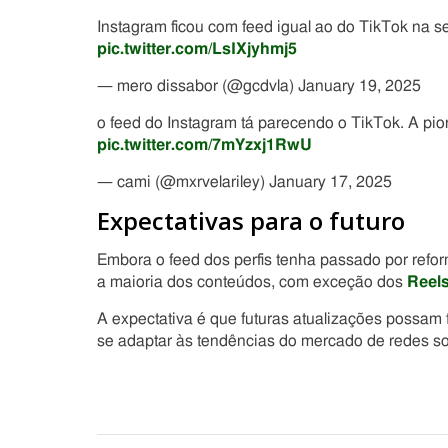
Instagram ficou com feed igual ao do TikTok na 
pic.twitter.com/LsIXjyhmj5
— mero dissabor (@gcdvla) January 19, 2025
o feed do Instagram tá parecendo o TikTok. A pi
pic.twitter.com/7mYzxj1RwU
— cami (@mxrvelariley) January 17, 2025
Expectativas para o futuro
Embora o feed dos perfis tenha passado por refo
a maioria dos conteúdos, com exceção dos
Reel
A expectativa é que futuras atualizações possam
se adaptar às tendências do mercado de redes so