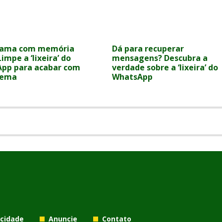
rama com memória
Dá para recuperar
Limpe a ‘lixeira’ do
mensagens? Descubra a
pp para acabar com
verdade sobre a ‘lixeira’ do
lema
WhatsApp
acidade
Anuncie
Contato