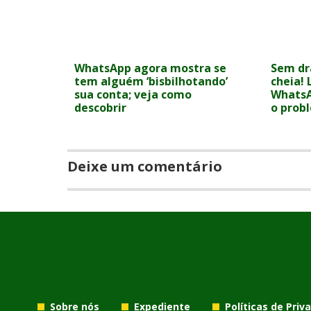
WhatsApp agora mostra se
Sem d
tem alguém ‘bisbilhotando’
cheia! 
sua conta; veja como
WhatsA
descobrir
o prob
Deixe um comentário
Sobre nós
Expediente
Políticas de Priv