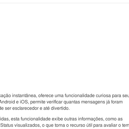
Compartilhe
Compartilhe
Compartilhe
Compartilhe
este
este
este
este
post
post
post
post
com
com
com
com
Facebook
Twitter
Email
Messenger
cação instantânea, oferece uma funcionalidade curiosa para se
 Android e iOS, permite verificar quantas mensagens já foram
 ser esclarecedor e até divertido.
as, esta funcionalidade exibe outras informações, como as
atus visualizados, o que torna o recurso útil para avaliar o te