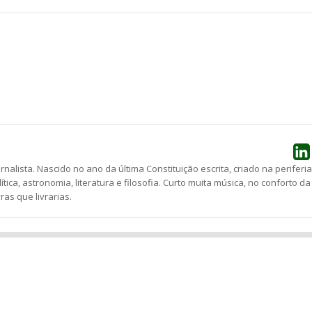
he
ornalista. Nascido no ano da última Constituição escrita, criado na periferia
lítica, astronomia, literatura e filosofia. Curto muita música, no conforto da
as que livrarias.