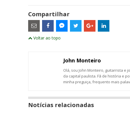
Compartilhar
Estes
são
links
externos
Compartilhe
Compartilhe
Compartilhe
Compartilhe
Compartil
Compartilhe
e
Voltar ao topo
este
este
este
este
este
abrirão
este
numa
post
post
post
post
post
post
nova
com
com
com
com
com
com
janela
Email
Facebook
Twitter
Google+
LinkedIn
Messenger
John Monteiro
Olá, sou John Monteiro, guitarrista e j
da capital paulista. Fã de história e po
minha preguiça, frequento mais palavr
Notícias relacionadas