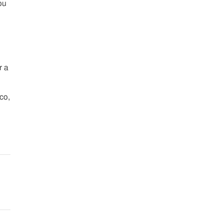
ou
r a
co,