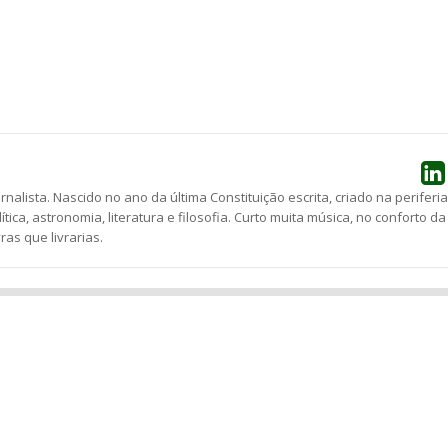
he
ornalista. Nascido no ano da última Constituição escrita, criado na periferia
lítica, astronomia, literatura e filosofia. Curto muita música, no conforto da
as que livrarias.