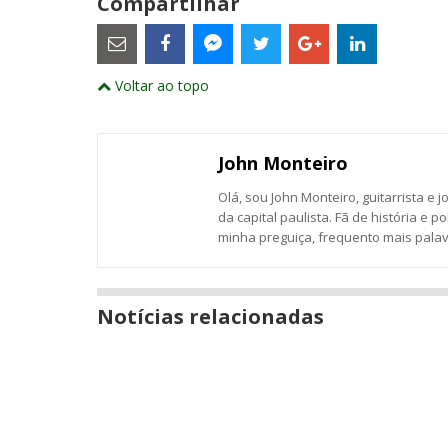
Compartilhar
Estes
são
links
externos
Compartilhe
Compartilhe
Compartilhe
Compartilhe
Compartil
Compartilhe
e
Voltar ao topo
este
este
este
este
este
abrirão
este
numa
post
post
post
post
post
post
nova
com
com
com
com
com
com
janela
Email
Facebook
Twitter
Google+
LinkedIn
Messenger
John Monteiro
Olá, sou John Monteiro, guitarrista e j
da capital paulista. Fã de história e po
minha preguiça, frequento mais palavr
Notícias relacionadas