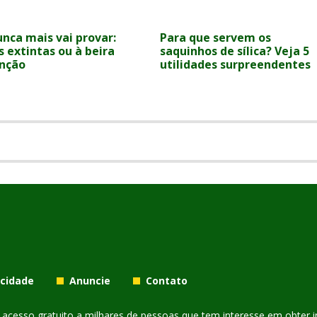
unca mais vai provar:
Para que servem os
s extintas ou à beira
saquinhos de sílica? Veja 5
inção
utilidades surpreendentes
acidade
Anuncie
Contato
er acesso gratuito a milhares de pessoas que tem interesse em obter