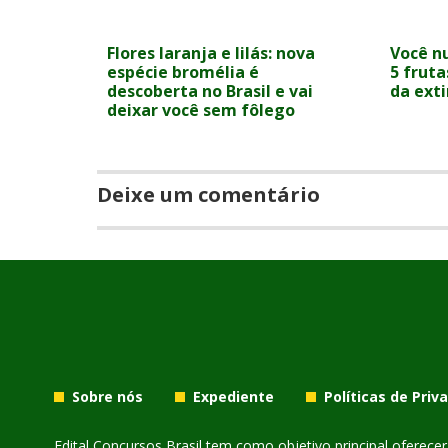
Flores laranja e lilás: nova
Você n
espécie bromélia é
5 fruta
descoberta no Brasil e vai
da ext
deixar você sem fôlego
Deixe um comentário
Sobre nós
Expediente
Políticas de Priv
Edital Concursos Brasil tem como objetivo principal oferec