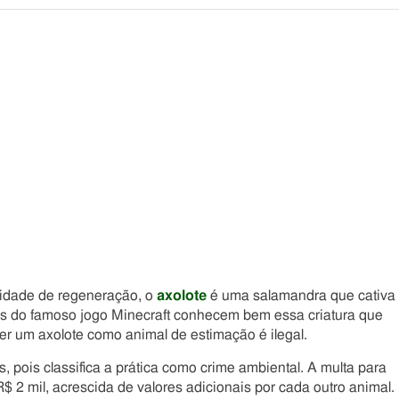
Compartilhe
Compartilhe
Compartilhe
Compartilhe
este
este
este
este
post
post
post
post
com
com
com
com
Facebook
Twitter
Email
Messenger
cidade de regeneração, o
axolote
é uma salamandra que cativa
ãs do famoso jogo Minecraft conhecem bem essa criatura que
er um axolote como animal de estimação é ilegal.
es, pois classifica a prática como crime ambiental. A multa para
2 mil, acrescida de valores adicionais por cada outro animal.