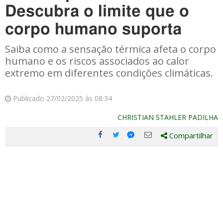
Descubra o limite que o
corpo humano suporta
Saiba como a sensação térmica afeta o corpo
humano e os riscos associados ao calor
extremo em diferentes condições climáticas.
Publicado 27/02/2025 às 08:34
CHRISTIAN STAHLER PADILHA
Compartilhar
Compartilhe
Compartilhe
Compartilhe
Compartilhe
este
este
este
este
post
post
post
post
com
com
com
com
Facebook
Twitter
Email
Messenger