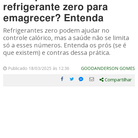
refrigerante zero para
emagrecer? Entenda
Refrigerantes zero podem ajudar no
controle calórico, mas a saúde não se limita
só a esses números. Entenda os prós (se é
que existem) e contras dessa prática.
Publicado 18/03/2025 às 12:36
GOODANDERSON GOMES
Compartilhar
Compartilhe
Compartilhe
Compartilhe
Compartilhe
este
este
este
este
post
post
post
post
com
com
com
com
Facebook
Twitter
Email
Messenger