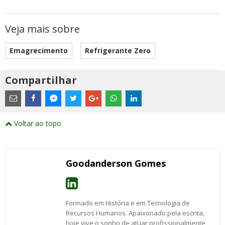
Veja mais sobre
Emagrecimento
Refrigerante Zero
Compartilhar
Estes
são
links
externos
Compartilhe
Compartilhe
Compartilhe
Compartilhe
Compartilhe
Compartilhe
Compartilhe
e
este
este
este
este
este
este
este
Voltar ao topo
abrirão
post
post
post
post
post
post
post
numa
com
com
com
com
com
com
com
nova
Email
Facebook
Twitter
Google+
WhatsApp
LinkedIn
Messenger
janela
Goodanderson Gomes
Formado em História e em Tecnologia de
Recursos Humanos. Apaixonado pela escrita,
hoje vive o sonho de atuar profissionalmente