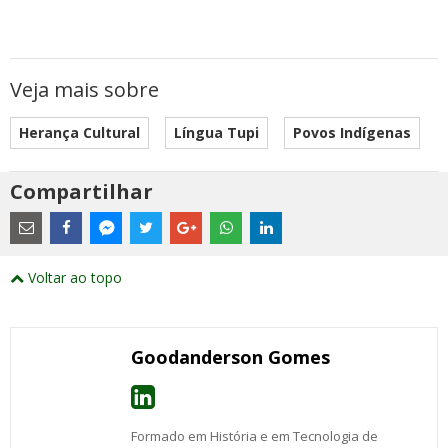
Veja mais sobre
Herança Cultural
Língua Tupi
Povos Indígenas
Compartilhar
Estes
são
links
externos
Compartilhe
Compartilhe
Compartilhe
Compartilhe
Compartilhe
Compartilhe
Compartilhe
e
este
este
este
este
este
este
este
Voltar ao topo
abrirão
post
post
post
post
post
post
post
numa
com
com
com
com
com
com
com
nova
Email
Facebook
Twitter
Google+
WhatsApp
LinkedIn
Messenger
janela
Goodanderson Gomes
Formado em História e em Tecnologia de