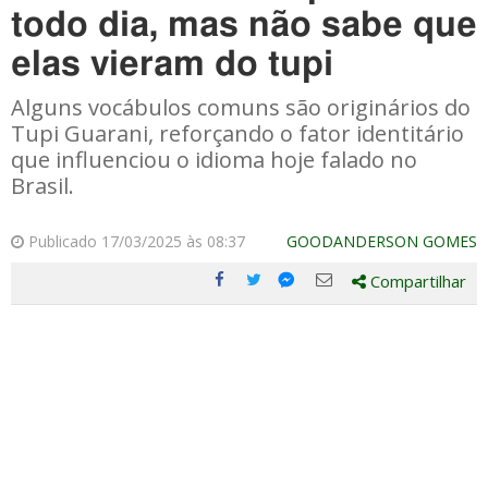
todo dia, mas não sabe que
elas vieram do tupi
Alguns vocábulos comuns são originários do
Tupi Guarani, reforçando o fator identitário
que influenciou o idioma hoje falado no
Brasil.
Publicado 17/03/2025 às 08:37
GOODANDERSON GOMES
Compartilhar
Compartilhe
Compartilhe
Compartilhe
Compartilhe
este
este
este
este
post
post
post
post
com
com
com
com
Facebook
Twitter
Email
Messenger