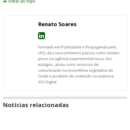
Voltar ao topo
abrirão
post
post
post
post
post
post
post
numa
com
com
com
com
com
com
com
nova
Email
Facebook
Twitter
Google+
WhatsApp
LinkedIn
Messenger
janela
Renato Soares
Formado em Publicidade e Propaganda pela
UFG, deu seus primeiros passos como redator
júnior na agência experimental Inova. Dos
estágios, atuou como assessor de
comunicação na Assembleia Legislativa de
Goiás e produtor de conteúdo na empresa
VS3 Digital.
Notícias relacionadas