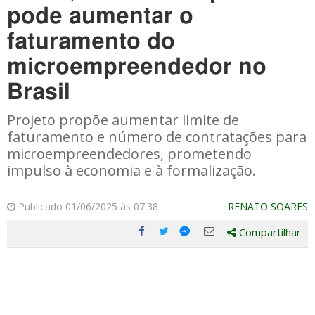
pode aumentar o
faturamento do
microempreendedor no
Brasil
Projeto propõe aumentar limite de
faturamento e número de contratações para
microempreendedores, prometendo
impulso à economia e à formalização.
Publicado 01/06/2025 às 07:38
RENATO SOARES
Compartilhar
Compartilhe
Compartilhe
Compartilhe
Compartilhe
este
este
este
este
post
post
post
post
com
com
com
com
Facebook
Twitter
Email
Messenger