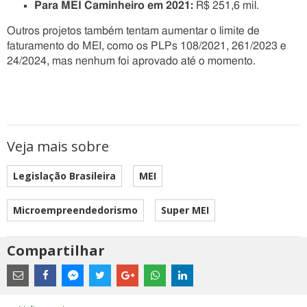
Para MEI Caminheiro em 2021:
R$ 251,6 mil.
Outros projetos também tentam aumentar o limite de
faturamento do MEI, como os PLPs 108/2021, 261/2023 e
24/2024, mas nenhum foi aprovado até o momento.
Veja mais sobre
Legislação Brasileira
MEI
Microempreendedorismo
Super MEI
Compartilhar
Estes
são
links
externos
Compartilhe
Compartilhe
Compartilhe
Compartilhe
Compartilhe
Compartilhe
Compartilhe
e
este
este
este
este
este
este
este