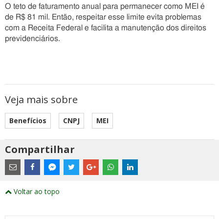
O teto de faturamento anual para permanecer como MEI é
de R$ 81 mil. Então, respeitar esse limite evita problemas
com a Receita Federal e facilita a manutenção dos direitos
previdenciários.
Veja mais sobre
Benefícios
CNPJ
MEI
Compartilhar
Estes
são
links
externos
Compartilhe
Compartilhe
Compartilhe
Compartilhe
Compartilhe
Compartilhe
Compartilhe
e
este
este
este
este
este
este
este
Voltar ao topo
abrirão
post
post
post
post
post
post
post
numa
com
com
com
com
com
com
com
nova
Email
Facebook
Twitter
Google+
WhatsApp
LinkedIn
Messenger
janela