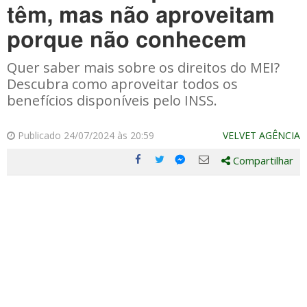
têm, mas não aproveitam
porque não conhecem
Quer saber mais sobre os direitos do MEI?
Descubra como aproveitar todos os
benefícios disponíveis pelo INSS.
Publicado 24/07/2024 às 20:59
VELVET AGÊNCIA
Compartilhar
Compartilhe
Compartilhe
Compartilhe
Compartilhe
este
este
este
este
post
post
post
post
com
com
com
com
Facebook
Twitter
Email
Messenger