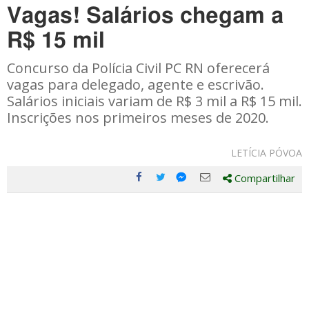
Vagas! Salários chegam a
R$ 15 mil
Concurso da Polícia Civil PC RN oferecerá
vagas para delegado, agente e escrivão.
Salários iniciais variam de R$ 3 mil a R$ 15 mil.
Inscrições nos primeiros meses de 2020.
LETÍCIA PÓVOA
Compartilhar
Compartilhe
Compartilhe
Compartilhe
Compartilhe
este
este
este
este
post
post
post
post
com
com
com
com
Facebook
Twitter
Email
Messenger