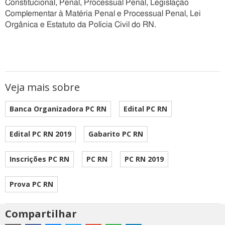
Constitucional, Penal, Processual Penal, Legislação
Complementar à Matéria Penal e Processual Penal, Lei
Orgânica e Estatuto da Polícia Civil do RN.
Veja mais sobre
Banca Organizadora PC RN
Edital PC RN
Edital PC RN 2019
Gabarito PC RN
Inscrições PC RN
PC RN
PC RN 2019
Prova PC RN
Compartilhar
Estes