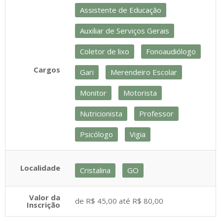
Assistente de Educação
Auxiliar de Serviços Gerais
Coletor de lixo
Fonoaudiólogo
Cargos
Gari
Merendeiro Escolar
Monitor
Motorista
Nutricionista
Professor
Psicólogo
Vigia
Localidade
Cristalina
GO
Valor da
de R$ 45,00 até R$ 80,00
Inscrição