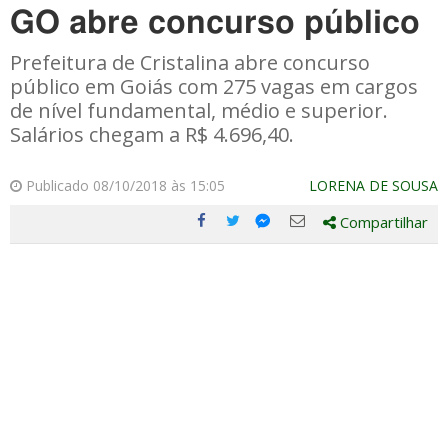
GO abre concurso público
Prefeitura de Cristalina abre concurso
público em Goiás com 275 vagas em cargos
de nível fundamental, médio e superior.
Salários chegam a R$ 4.696,40.
Publicado 08/10/2018 às 15:05
LORENA DE SOUSA
Compartilhar
Compartilhe
Compartilhe
Compartilhe
Compartilhe
este
este
este
este
post
post
post
post
com
com
com
com
Facebook
Twitter
Email
Messenger