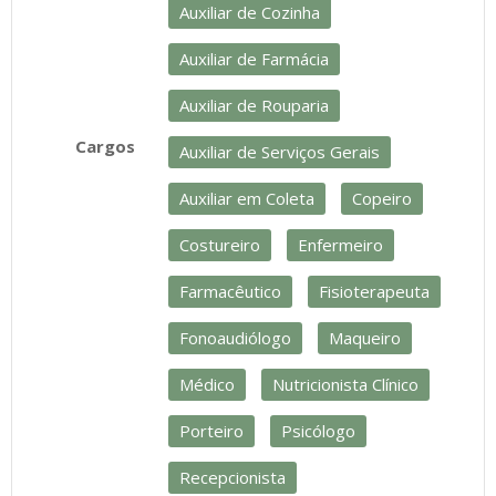
Auxiliar de Cozinha
Auxiliar de Farmácia
Auxiliar de Rouparia
Cargos
Auxiliar de Serviços Gerais
Auxiliar em Coleta
Copeiro
Costureiro
Enfermeiro
Farmacêutico
Fisioterapeuta
Fonoaudiólogo
Maqueiro
Médico
Nutricionista Clínico
Porteiro
Psicólogo
Recepcionista