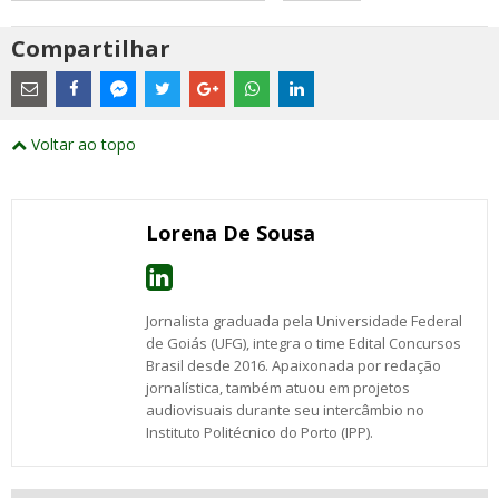
Compartilhar
Estes
são
links
externos
Compartilhe
Compartilhe
Compartilhe
Compartilhe
Compartilhe
Compartilhe
Compartilhe
e
este
este
este
este
este
este
este
Voltar ao topo
abrirão
post
post
post
post
post
post
post
numa
com
com
com
com
com
com
com
nova
Email
Facebook
Twitter
Google+
WhatsApp
LinkedIn
Messenger
janela
Lorena De Sousa
Jornalista graduada pela Universidade Federal
de Goiás (UFG), integra o time Edital Concursos
Brasil desde 2016. Apaixonada por redação
jornalística, também atuou em projetos
audiovisuais durante seu intercâmbio no
Instituto Politécnico do Porto (IPP).