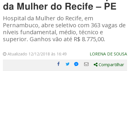
da Mulher do Recife – PE
Hospital da Mulher do Recife, em
Pernambuco, abre seletivo com 363 vagas de
níveis fundamental, médio, técnico e
superior. Ganhos vão até R$ 8.775,00.
Atualizado 12/12/2018 às 16:49
LORENA DE SOUSA
Compartilhar
Compartilhe
Compartilhe
Compartilhe
Compartilhe
este
este
este
este
post
post
post
post
com
com
com
com
Facebook
Twitter
Email
Messenger