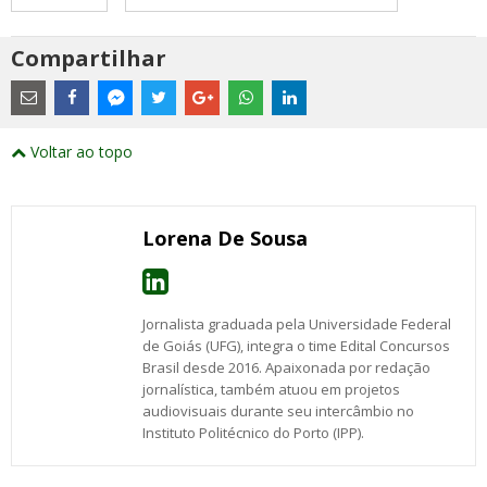
Compartilhar
Estes
são
links
externos
Compartilhe
Compartilhe
Compartilhe
Compartilhe
Compartilhe
Compartilhe
Compartilhe
e
este
este
este
este
este
este
este
Voltar ao topo
abrirão
post
post
post
post
post
post
post
numa
com
com
com
com
com
com
com
nova
Email
Facebook
Twitter
Google+
WhatsApp
LinkedIn
Messenger
janela
Lorena De Sousa
Jornalista graduada pela Universidade Federal
de Goiás (UFG), integra o time Edital Concursos
Brasil desde 2016. Apaixonada por redação
jornalística, também atuou em projetos
audiovisuais durante seu intercâmbio no
Instituto Politécnico do Porto (IPP).