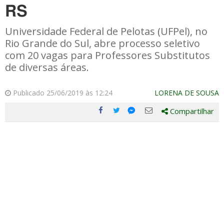
RS
Universidade Federal de Pelotas (UFPel), no
Rio Grande do Sul, abre processo seletivo
com 20 vagas para Professores Substitutos
de diversas áreas.
Publicado 25/06/2019 às 12:24
LORENA DE SOUSA
Compartilhar
Compartilhe
Compartilhe
Compartilhe
Compartilhe
este
este
este
este
post
post
post
post
com
com
com
com
Facebook
Twitter
Email
Messenger