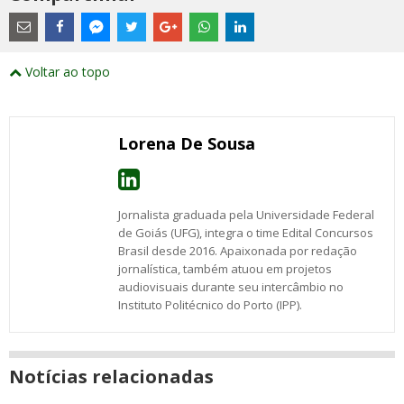
Estes
são
links
externos
Compartilhe
Compartilhe
Compartilhe
Compartilhe
Compartilhe
Compartilhe
Compartilhe
e
este
este
este
este
este
este
este
Voltar ao topo
abrirão
post
post
post
post
post
post
post
numa
com
com
com
com
com
com
com
nova
Email
Facebook
Twitter
Google+
WhatsApp
LinkedIn
Messenger
janela
Lorena De Sousa
Jornalista graduada pela Universidade Federal
de Goiás (UFG), integra o time Edital Concursos
Brasil desde 2016. Apaixonada por redação
jornalística, também atuou em projetos
audiovisuais durante seu intercâmbio no
Instituto Politécnico do Porto (IPP).
Notícias relacionadas