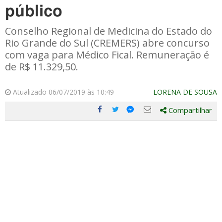
público
Conselho Regional de Medicina do Estado do
Rio Grande do Sul (CREMERS) abre concurso
com vaga para Médico Fical. Remuneração é
de R$ 11.329,50.
Atualizado 06/07/2019 às 10:49
LORENA DE SOUSA
Compartilhar
Compartilhe
Compartilhe
Compartilhe
Compartilhe
este
este
este
este
post
post
post
post
com
com
com
com
Facebook
Twitter
Email
Messenger