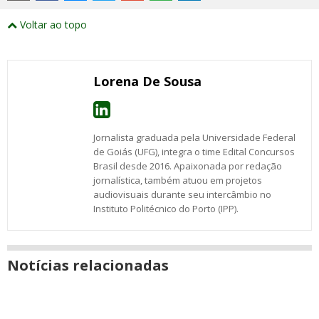
externos
Compartilhe
Compartilhe
Compartilhe
Compartilhe
Compartilhe
Compartilhe
Compartilhe
e
este
este
este
este
este
este
este
Voltar ao topo
abrirão
post
post
post
post
post
post
post
numa
com
com
com
com
com
com
com
nova
Email
Facebook
Twitter
Google+
WhatsApp
LinkedIn
Messenger
janela
Lorena De Sousa
Jornalista graduada pela Universidade Federal
de Goiás (UFG), integra o time Edital Concursos
Brasil desde 2016. Apaixonada por redação
jornalística, também atuou em projetos
audiovisuais durante seu intercâmbio no
Instituto Politécnico do Porto (IPP).
Notícias relacionadas