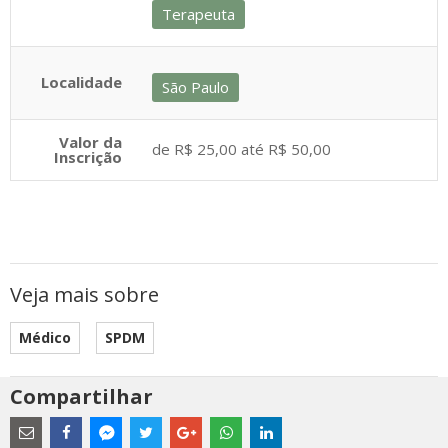
Terapeuta
Localidade
São Paulo
Valor da
de R$ 25,00 até R$ 50,00
Inscrição
Veja mais sobre
Médico
SPDM
Compartilhar
Estes
são
links