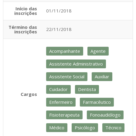
Início das
01/11/2018
inscrições
Término das
22/11/2018
inscrições
Acompanhante
Agente
Assistente Administrativo
Assistente Social
Auxiliar
Cuidador
Dentista
Cargos
Enfermeiro
Farmacêutico
Fisioterapeuta
Fonoaudiólogo
Médico
Psicólogo
Técnico