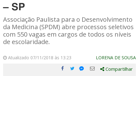
– SP
Associação Paulista para o Desenvolvimento
da Medicina (SPDM) abre processos seletivos
com 550 vagas em cargos de todos os níveis
de escolaridade.
Atualizado 07/11/2018 às 13:23
LORENA DE SOUSA
Compartilhar
Compartilhe
Compartilhe
Compartilhe
Compartilhe
este
este
este
este
post
post
post
post
com
com
com
com
Facebook
Twitter
Email
Messenger