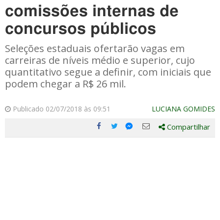
comissões internas de
concursos públicos
Seleções estaduais ofertarão vagas em
carreiras de níveis médio e superior, cujo
quantitativo segue a definir, com iniciais que
podem chegar a R$ 26 mil.
Publicado 02/07/2018 às 09:51
LUCIANA GOMIDES
Compartilhar
Compartilhe
Compartilhe
Compartilhe
Compartilhe
este
este
este
este
post
post
post
post
com
com
com
com
Facebook
Twitter
Email
Messenger