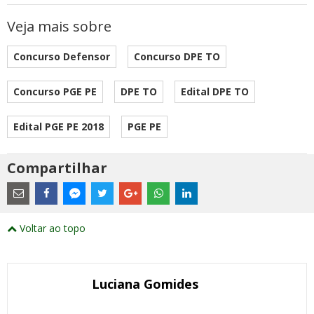
Veja mais sobre
Concurso Defensor
Concurso DPE TO
Concurso PGE PE
DPE TO
Edital DPE TO
Edital PGE PE 2018
PGE PE
Compartilhar
Estes
são
links
externos
Compartilhe
Compartilhe
Compartilhe
Compartilhe
Compartilhe
Compartilhe
Compartilhe
e
este
este
este
este
este
este
este
Voltar ao topo
abrirão
post
post
post
post
post
post
post
numa
com
com
com
com
com
com
com
nova
Email
Facebook
Twitter
Google+
WhatsApp
LinkedIn
Messenger
janela
Luciana Gomides