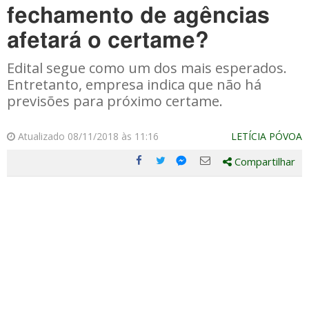
fechamento de agências
afetará o certame?
Edital segue como um dos mais esperados.
Entretanto, empresa indica que não há
previsões para próximo certame.
Atualizado 08/11/2018 às 11:16
LETÍCIA PÓVOA
Compartilhar
Compartilhe
Compartilhe
Compartilhe
Compartilhe
este
este
este
este
post
post
post
post
com
com
com
com
Facebook
Twitter
Email
Messenger