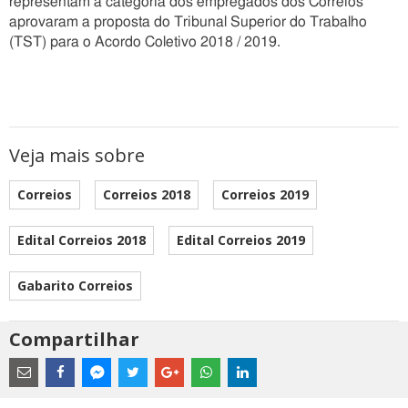
representam a categoria dos empregados dos Correios
aprovaram a proposta do Tribunal Superior do Trabalho
(TST) para o Acordo Coletivo 2018 / 2019.
Veja mais sobre
Correios
Correios 2018
Correios 2019
Edital Correios 2018
Edital Correios 2019
Gabarito Correios
Compartilhar
Estes
são
links
externos
Compartilhe
Compartilhe
Compartilhe
Compartilhe
Compartilhe
Compartilhe
Compartilhe
e
este
este
este
este
este
este