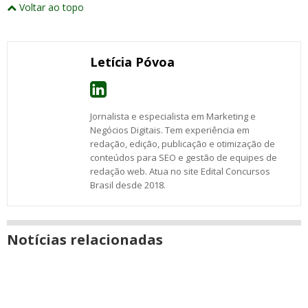
este
Voltar ao topo
abrirão
post
post
post
post
post
post
post
numa
com
com
com
com
com
com
com
nova
Email
Facebook
Twitter
Google+
WhatsApp
LinkedIn
Messenger
janela
Letícia Póvoa
Jornalista e especialista em Marketing e
Negócios Digitais. Tem experiência em
redação, edição, publicação e otimização de
conteúdos para SEO e gestão de equipes de
redação web. Atua no site Edital Concursos
Brasil desde 2018.
Notícias relacionadas