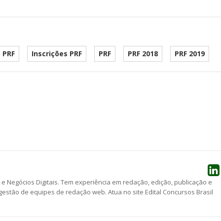
 PRF
Inscrições PRF
PRF
PRF 2018
PRF 2019
he
g e Negócios Digitais. Tem experiência em redação, edição, publicação e
estão de equipes de redação web. Atua no site Edital Concursos Brasil