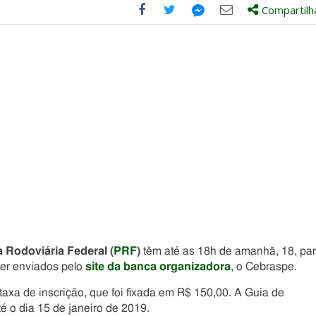
Compartilh
Compartilhe
Compartilhe
Compartilhe
Compartilhe
este
este
este
este
post
post
post
post
com
com
com
com
Facebook
Twitter
Email
Messenger
a Rodoviária Federal (
PRF
)
têm até as 18h de amanhã, 18, pa
ser enviados pelo
site da banca organizadora
, o Cebraspe.
axa de inscrição, que foi fixada em R$ 150,00. A Guia de
 o dia 15 de janeiro de 2019.