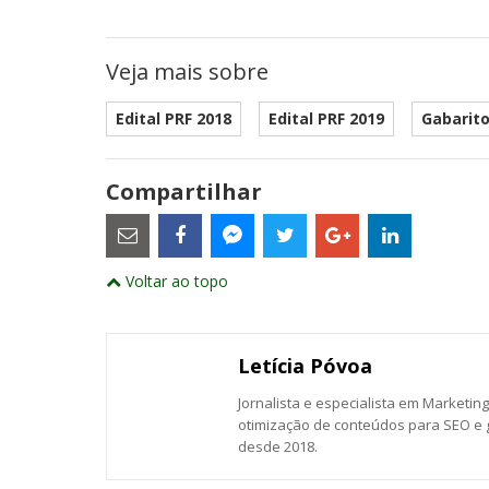
Veja mais sobre
Edital PRF 2018
Edital PRF 2019
Gabarito
Compartilhar
Estes
são
links
externos
Compartilhe
Compartilhe
Compartilhe
Compartilhe
Compartil
Compartilhe
e
Voltar ao topo
este
este
este
este
este
abrirão
este
numa
post
post
post
post
post
post
nova
com
com
com
com
com
com
janela
Email
Facebook
Twitter
Google+
LinkedIn
Messenger
Letícia Póvoa
Jornalista e especialista em Marketin
otimização de conteúdos para SEO e g
desde 2018.