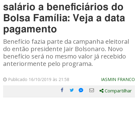
salário a beneficiários do
Bolsa Família: Veja a data
pagamento
Benefício fazia parte da campanha eleitoral
do então presidente Jair Bolsonaro. Novo
benefício será no mesmo valor já recebido
anteriormente pelo programa.
Publicado 16/10/2019 às 21:58
IASMIN FRANCO
Compartilhar
Compartilhe
Compartilhe
Compartilhe
Compartilhe
este
este
este
este
post
post
post
post
com
com
com
com
Facebook
Twitter
Email
Messenger