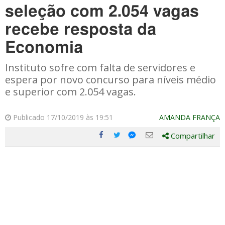
seleção com 2.054 vagas
recebe resposta da
Economia
Instituto sofre com falta de servidores e
espera por novo concurso para níveis médio
e superior com 2.054 vagas.
Publicado 17/10/2019 às 19:51
AMANDA FRANÇA
Compartilhar
Compartilhe
Compartilhe
Compartilhe
Compartilhe
este
este
este
este
post
post
post
post
com
com
com
com
Facebook
Twitter
Email
Messenger