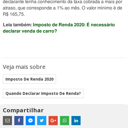
declarante tenha conhecimento da taxa cobrada a mais por
atraso, que corresponde a 1% ao mês. O valor mínimo é de
R$ 165,75.
Leia também:
Imposto de Renda 2020: É necessário
declarar venda de carro?
Veja mais sobre
Imposto De Renda 2020
Quando Declarar Imposto De Renda?
Compartilhar
Estes
são
links
externos
Compartilhe
Compartilhe
Compartilhe
Compartilhe
Compartilhe
Compartilhe