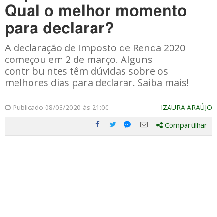
Qual o melhor momento
para declarar?
A declaração de Imposto de Renda 2020
começou em 2 de março. Alguns
contribuintes têm dúvidas sobre os
melhores dias para declarar. Saiba mais!
Publicado 08/03/2020 às 21:00
IZAURA ARAÚJO
Compartilhar
Compartilhe
Compartilhe
Compartilhe
Compartilhe
este
este
este
este
post
post
post
post
com
com
com
com
Facebook
Twitter
Email
Messenger