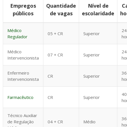
Empregos
Quantidade
Nível de
C
públicos
de vagas
escolaridade
ho
Médico
24
05 + CR
Superior
Regulador
ho
Médico
24
07 + CR
Superior
Intervencionista
ho
Enfermeiro
36
CR
Superior
Intervencionista
ho
40
Farmacêutico
CR
Superior
ho
Técnico Auxiliar
36
de Regulação
04 + CR
Médio
ho