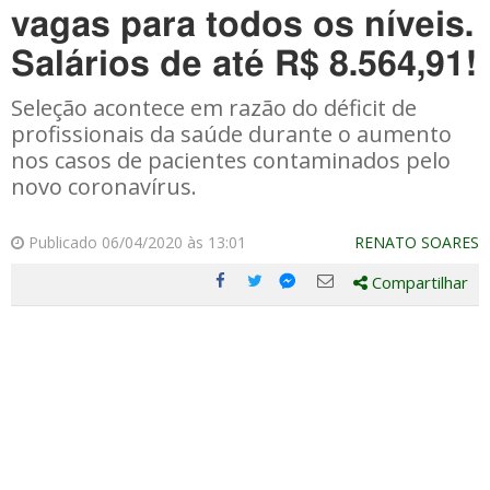
vagas para todos os níveis.
Salários de até R$ 8.564,91!
Seleção acontece em razão do déficit de
profissionais da saúde durante o aumento
nos casos de pacientes contaminados pelo
novo coronavírus.
Publicado 06/04/2020 às 13:01
RENATO SOARES
Compartilhar
Compartilhe
Compartilhe
Compartilhe
Compartilhe
este
este
este
este
post
post
post
post
com
com
com
com
Facebook
Twitter
Email
Messenger