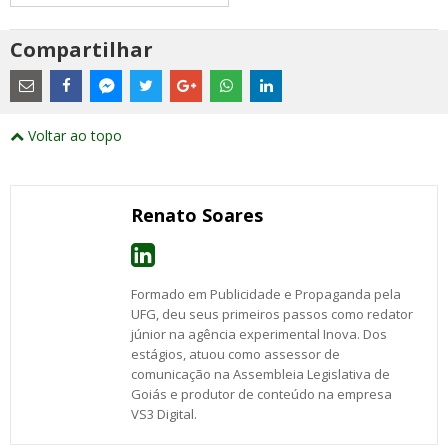
Compartilhar
Estes
são
links
externos
Compartilhe
Compartilhe
Compartilhe
Compartilhe
Compartilhe
Compartilhe
Compartilhe
e
este
este
este
este
este
este
este
Voltar ao topo
abrirão
post
post
post
post
post
post
post
numa
com
com
com
com
com
com
com
nova
Email
Facebook
Twitter
Google+
WhatsApp
LinkedIn
Messenger
janela
Renato Soares
Formado em Publicidade e Propaganda pela
UFG, deu seus primeiros passos como redator
júnior na agência experimental Inova. Dos
estágios, atuou como assessor de
comunicação na Assembleia Legislativa de
Goiás e produtor de conteúdo na empresa
VS3 Digital.