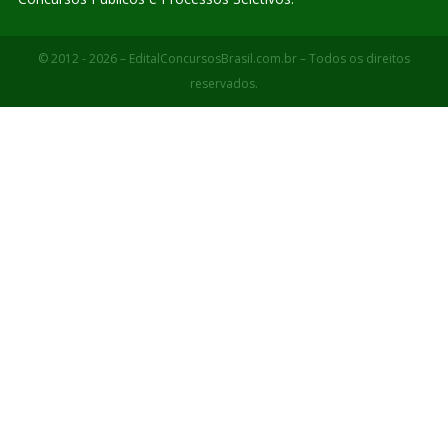
© 2012 - 2026 – EditalConcursosBrasil.com.br – Todos os direitos
reservados.