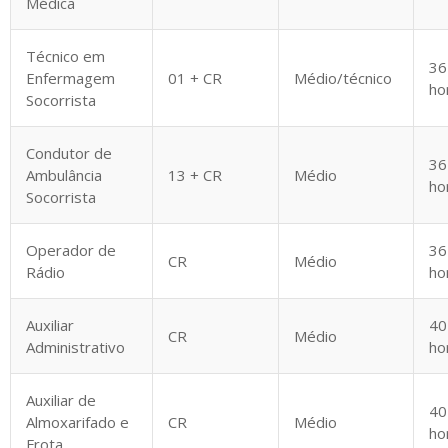
Médica
Técnico em
36
Enfermagem
01 + CR
Médio/técnico
ho
Socorrista
Condutor de
36
Ambulância
13 + CR
Médio
ho
Socorrista
Operador de
36
CR
Médio
Rádio
ho
Auxiliar
40
CR
Médio
Administrativo
ho
Auxiliar de
40
Almoxarifado e
CR
Médio
ho
Frota