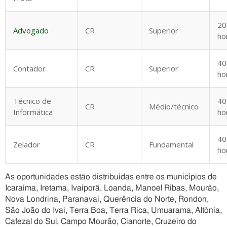
20
Advogado
CR
Superior
ho
40
Contador
CR
Superior
ho
Técnico de
40
CR
Médio/técnico
Informática
ho
40
Zelador
CR
Fundamental
ho
As oportunidades estão distribuídas entre os municípios de
Icaraíma, Iretama, Ivaiporã, Loanda, Manoel Ribas, Mourão,
Nova Londrina, Paranavaí, Querência do Norte, Rondon,
São João do Ivaí, Terra Boa, Terra Rica, Umuarama, Altônia,
Cafezal do Sul, Campo Mourão, Cianorte, Cruzeiro do