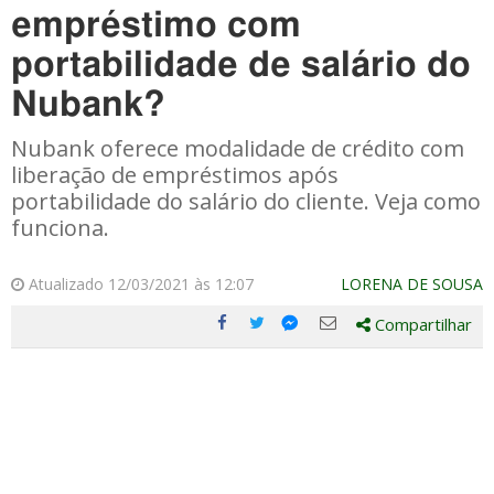
empréstimo com
portabilidade de salário do
Nubank?
Nubank oferece modalidade de crédito com
liberação de empréstimos após
portabilidade do salário do cliente. Veja como
funciona.
Atualizado 12/03/2021 às 12:07
LORENA DE SOUSA
Compartilhar
Compartilhe
Compartilhe
Compartilhe
Compartilhe
este
este
este
este
post
post
post
post
com
com
com
com
Facebook
Twitter
Email
Messenger