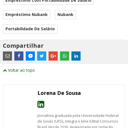
Empréstimo Com Portabilidade De Salário
Empréstimo Nubank
Nubank
Portabilidade De Salário
Compartilhar
Estes
são
links
externos
Compartilhe
Compartilhe
Compartilhe
Compartilhe
Compartilhe
Compartilhe
Compartilhe
e
este
este
este
este
este
este
este
Voltar ao topo
abrirão
post
post
post
post
post
post
post
numa
com
com
com
com
com
com
com
nova
Email
Facebook
Twitter
Google+
WhatsApp
LinkedIn
Messenger
janela
Lorena De Sousa
Jornalista graduada pela Universidade Federal
de Goiás (UFG), integra o time Edital Concursos
Brasil desde 2016. Apaixonada por redação