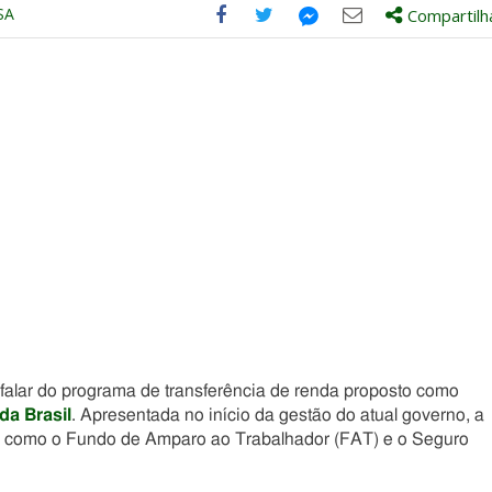
SA
Compartilh
Compartilhe
Compartilhe
Compartilhe
Compartilhe
este
este
este
este
post
post
post
post
com
com
com
com
Facebook
Twitter
Email
Messenger
a falar do programa de transferência de renda proposto como
da Brasil
. Apresentada no início da gestão do atual governo, a
es, como o Fundo de Amparo ao Trabalhador (FAT) e o Seguro