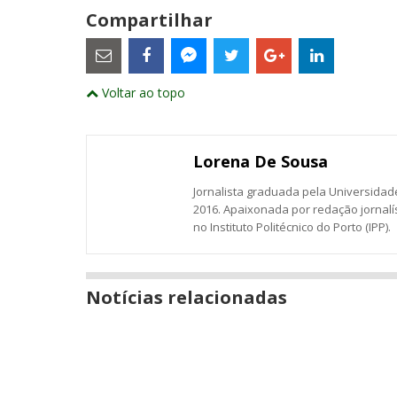
Compartilhar
Estes
são
links
externos
Compartilhe
Compartilhe
Compartilhe
Compartilhe
Compartil
Compartilhe
e
Voltar ao topo
este
este
este
este
este
abrirão
este
numa
post
post
post
post
post
post
nova
com
com
com
com
com
com
janela
Email
Facebook
Twitter
Google+
LinkedIn
Messenger
Lorena De Sousa
Jornalista graduada pela Universidade
2016. Apaixonada por redação jornalí
no Instituto Politécnico do Porto (IPP).
Notícias relacionadas