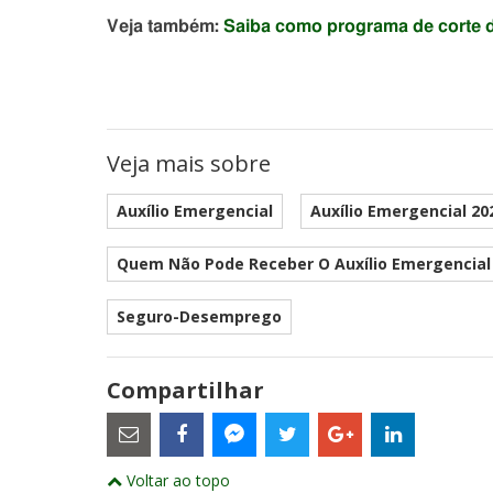
Veja também:
Saiba como programa de corte d
Veja mais sobre
Auxílio Emergencial
Auxílio Emergencial 20
Quem Não Pode Receber O Auxílio Emergencial
Seguro-Desemprego
Compartilhar
Estes
são
links
externos
Compartilhe
Compartilhe
Compartilhe
Compartilhe
Compartil
Compartilhe
e
Voltar ao topo
este
este
este
este
este
abrirão
este