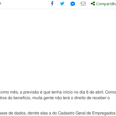
A
Compartilh
Compartilhe
Compartilhe
Compartilhe
Compartilhe
este
este
este
este
post
post
post
post
com
com
com
com
Facebook
Twitter
Email
Messenger
imo mês, a previsão é que tenha início no dia 6 de abril. Como
os do benefício, muita gente não terá o direito de receber o
base de dados, dentre elas a do Cadastro Geral de Empregados