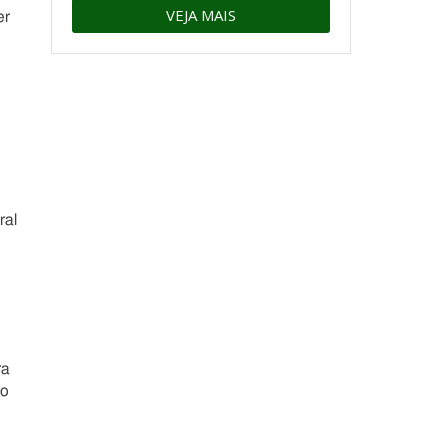
VEJA MAIS
er
ral
ra
ão