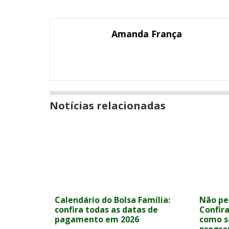
numa
post
post
post
post
post
post
nova
com
com
com
com
com
com
janela
Email
Facebook
Twitter
Google+
LinkedIn
Messenger
Amanda França
Notícias relacionadas
Calendário do Bolsa Família:
Não per
confira todas as datas de
Confira
pagamento em 2026
como s
progr