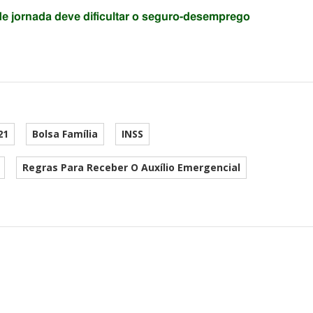
e jornada deve dificultar o seguro-desemprego
21
Bolsa Família
INSS
Regras Para Receber O Auxílio Emergencial
he