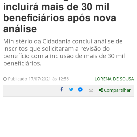
incluirá mais de 30 mil
beneficiários após nova
análise
Ministério da Cidadania conclui análise de
inscritos que solicitaram a revisão do
benefício com a inclusão de mais de 30 mil
beneficiários.
Publicado 17/07/2021 às 12:56
LORENA DE SOUSA
Compartilhar
Compartilhe
Compartilhe
Compartilhe
Compartilhe
este
este
este
este
post
post
post
post
com
com
com
com
Facebook
Twitter
Email
Messenger