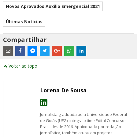
Novos Aprovados Auxílio Emergencial 2021
Últimas Notícias
Compartilhar
Estes
são
links
externos
Compartilhe
Compartilhe
Compartilhe
Compartilhe
Compartilhe
Compartilhe
Compartilhe
e
este
este
este
este
este
este
este
Voltar ao topo
abrirão
post
post
post
post
post
post
post
numa
com
com
com
com
com
com
com
nova
Email
Facebook
Twitter
Google+
WhatsApp
LinkedIn
Messenger
janela
Lorena De Sousa
Jornalista graduada pela Universidade Federal
de Goiás (UFG), integra o time Edital Concursos
Brasil desde 2016. Apaixonada por redação
jornalística, também atuou em projetos