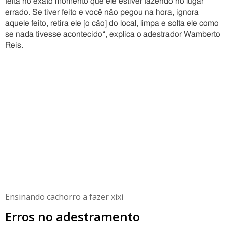
feita no exato momento que ele estiver fazendo no lugar
errado. Se tiver feito e você não pegou na hora, ignora
aquele feito, retira ele [o cão] do local, limpa e solta ele como
se nada tivesse acontecido“, explica o adestrador Wamberto
Reis.
Ensinando cachorro a fazer xixi
Erros no adestramento