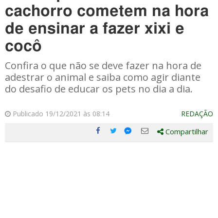
cachorro cometem na hora
de ensinar a fazer xixi e
cocô
Confira o que não se deve fazer na hora de
adestrar o animal e saiba como agir diante
do desafio de educar os pets no dia a dia.
Publicado 19/12/2021 às 08:14
REDAÇÃO
Compartilhar
Compartilhe
Compartilhe
Compartilhe
Compartilhe
este
este
este
este
post
post
post
post
com
com
com
com
Facebook
Twitter
Email
Messenger