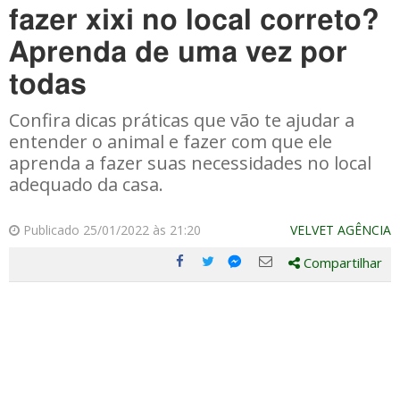
fazer xixi no local correto?
Aprenda de uma vez por
todas
Confira dicas práticas que vão te ajudar a
entender o animal e fazer com que ele
aprenda a fazer suas necessidades no local
adequado da casa.
Publicado 25/01/2022 às 21:20
VELVET AGÊNCIA
Compartilhar
Compartilhe
Compartilhe
Compartilhe
Compartilhe
este
este
este
este
post
post
post
post
com
com
com
com
Facebook
Twitter
Email
Messenger