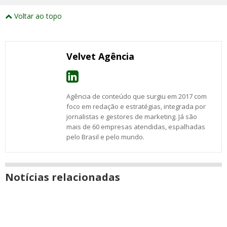
externos
Compartilhe
Compartilhe
Compartilhe
Compartilhe
Compartilhe
Compartilhe
Compartilhe
e
este
este
este
este
este
este
este
Voltar ao topo
abrirão
post
post
post
post
post
post
post
numa
com
com
com
com
com
com
com
nova
Email
Facebook
Twitter
Google+
WhatsApp
LinkedIn
Messenger
janela
Velvet Agência
Agência de conteúdo que surgiu em 2017 com
foco em redação e estratégias, integrada por
jornalistas e gestores de marketing. Já são
mais de 60 empresas atendidas, espalhadas
pelo Brasil e pelo mundo.
Notícias relacionadas