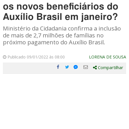
os novos beneficiários do
Auxílio Brasil em janeiro?
Ministério da Cidadania confirma a inclusão
de mais de 2,7 milhões de famílias no
próximo pagamento do Auxílio Brasil.
Publicado 09/01/2022 às 08:00
LORENA DE SOUSA
Compartilhar
Compartilhe
Compartilhe
Compartilhe
Compartilhe
este
este
este
este
post
post
post
post
com
com
com
com
Facebook
Twitter
Email
Messenger