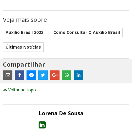
Veja mais sobre
Auxílio Brasil 2022
Como Consultar O Auxílio Brasil
Últimas Notícias
Compartilhar
Estes
são
links
externos
Compartilhe
Compartilhe
Compartilhe
Compartilhe
Compartilhe
Compartilhe
Compartilhe
e
este
este
este
este
este
este
este
Voltar ao topo
abrirão
post
post
post
post
post
post
post
numa
com
com
com
com
com
com
com
nova
Email
Facebook
Twitter
Google+
WhatsApp
LinkedIn
Messenger
janela
Lorena De Sousa