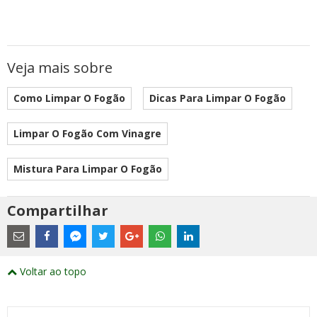
Veja mais sobre
Como Limpar O Fogão
Dicas Para Limpar O Fogão
Limpar O Fogão Com Vinagre
Mistura Para Limpar O Fogão
Compartilhar
Estes
são
links
externos
Compartilhe
Compartilhe
Compartilhe
Compartilhe
Compartilhe
Compartilhe
Compartilhe
e
este
este
este
este
este
este
este
Voltar ao topo
abrirão
post
post
post
post
post
post
post
numa
com
com
com
com
com
com
com
nova
Email
Facebook
Twitter
Google+
WhatsApp
LinkedIn
Messenger
janela