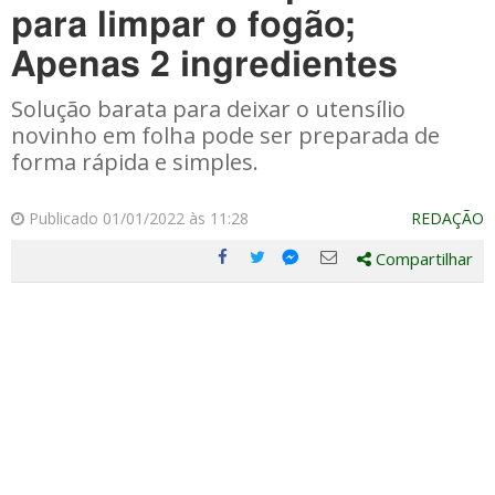
para limpar o fogão;
Apenas 2 ingredientes
Solução barata para deixar o utensílio
novinho em folha pode ser preparada de
forma rápida e simples.
Publicado 01/01/2022 às 11:28
REDAÇÃO
Compartilhar
Compartilhe
Compartilhe
Compartilhe
Compartilhe
este
este
este
este
post
post
post
post
com
com
com
com
Facebook
Twitter
Email
Messenger