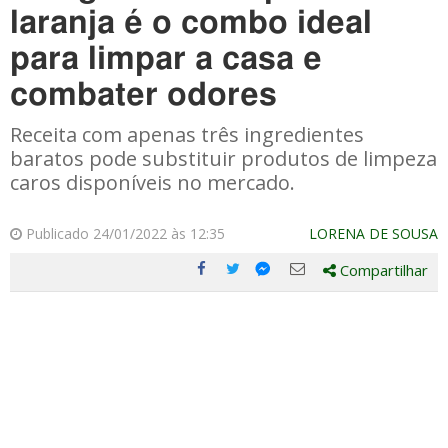
laranja é o combo ideal
para limpar a casa e
combater odores
Receita com apenas três ingredientes
baratos pode substituir produtos de limpeza
caros disponíveis no mercado.
Publicado 24/01/2022 às 12:35
LORENA DE SOUSA
Compartilhar
Compartilhe
Compartilhe
Compartilhe
Compartilhe
este
este
este
este
post
post
post
post
com
com
com
com
Facebook
Twitter
Email
Messenger