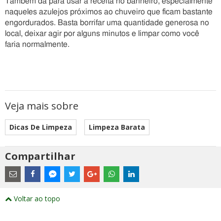
Também dá para usar a receita no banheiro, especialmente
naqueles azulejos próximos ao chuveiro que ficam bastante
engordurados. Basta borrifar uma quantidade generosa no
local, deixar agir por alguns minutos e limpar como você
faria normalmente.
Veja mais sobre
Dicas De Limpeza
Limpeza Barata
Compartilhar
Estes
são
links
externos
Compartilhe
Compartilhe
Compartilhe
Compartilhe
Compartilhe
Compartilhe
Compartilhe
e
este
este
este
este
este
este
este
Voltar ao topo
abrirão
post
post
post
post
post
post
post
numa
com
com
com
com
com
com
com
nova
Email
Facebook
Twitter
Google+
WhatsApp
LinkedIn
Messenger
janela