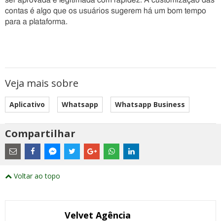
ser aprovada e legitimada com rapidez. A customização das
contas é algo que os usuários sugerem há um bom tempo
para a plataforma.
Veja mais sobre
Aplicativo
Whatsapp
Whatsapp Business
Compartilhar
Estes
são
links
externos
Compartilhe
Compartilhe
Compartilhe
Compartilhe
Compartilhe
Compartilhe
Compartilhe
e
este
este
este
este
este
este
este
Voltar ao topo
abrirão
post
post
post
post
post
post
post
numa
com
com
com
com
com
com
com
nova
Email
Facebook
Twitter
Google+
WhatsApp
LinkedIn
Messenger
janela
Velvet Agência