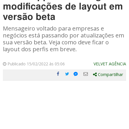
modificações de layout em
versão beta
Mensageiro voltado para empresas e
negócios está passando por atualizações em
sua versão beta. Veja como deve ficar o
layout dos perfis em breve.
Publicado 15/02/2022 às 05:06
VELVET AGÊNCIA
Compartilhar
Compartilhe
Compartilhe
Compartilhe
Compartilhe
este
este
este
este
post
post
post
post
com
com
com
com
Facebook
Twitter
Email
Messenger