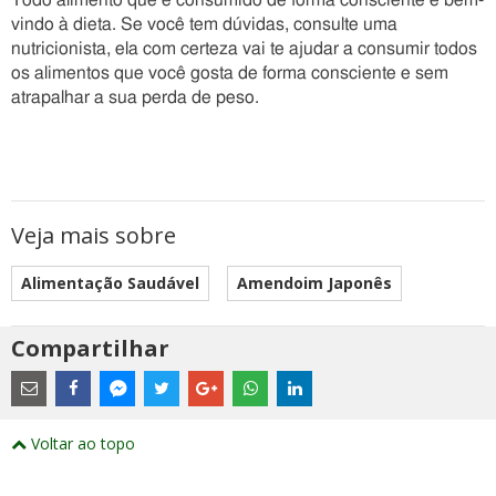
Todo alimento que é consumido de forma consciente é bem-
vindo à dieta. Se você tem dúvidas, consulte uma
nutricionista, ela com certeza vai te ajudar a consumir todos
os alimentos que você gosta de forma consciente e sem
atrapalhar a sua perda de peso.
Veja mais sobre
Alimentação Saudável
Amendoim Japonês
Compartilhar
Estes
são
links
externos
Compartilhe
Compartilhe
Compartilhe
Compartilhe
Compartilhe
Compartilhe
Compartilhe
e
este
este
este
este
este
este
este
Voltar ao topo
abrirão
post
post
post
post
post
post
post
numa
com
com
com
com
com
com
com
nova
Email
Facebook
Twitter
Google+
WhatsApp
LinkedIn
Messenger
janela