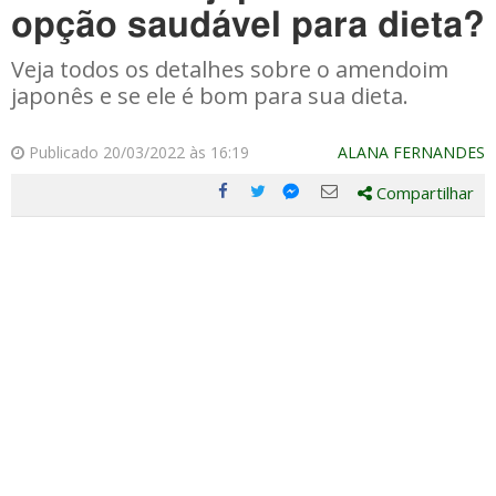
opção saudável para dieta?
Veja todos os detalhes sobre o amendoim
japonês e se ele é bom para sua dieta.
Publicado 20/03/2022 às 16:19
ALANA FERNANDES
Compartilhar
Compartilhe
Compartilhe
Compartilhe
Compartilhe
este
este
este
este
post
post
post
post
com
com
com
com
Facebook
Twitter
Email
Messenger