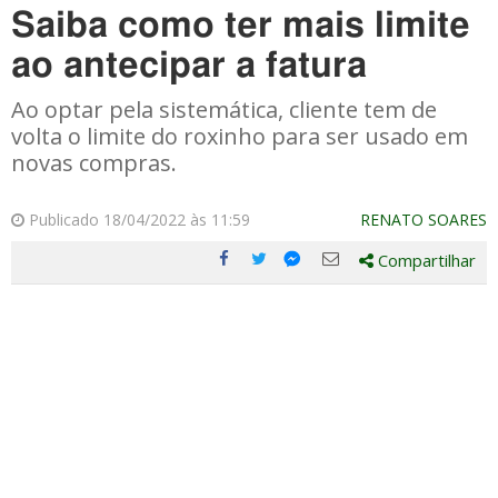
Saiba como ter mais limite
ao antecipar a fatura
Ao optar pela sistemática, cliente tem de
volta o limite do roxinho para ser usado em
novas compras.
Publicado 18/04/2022 às 11:59
RENATO SOARES
Compartilhar
Compartilhe
Compartilhe
Compartilhe
Compartilhe
este
este
este
este
post
post
post
post
com
com
com
com
Facebook
Twitter
Email
Messenger