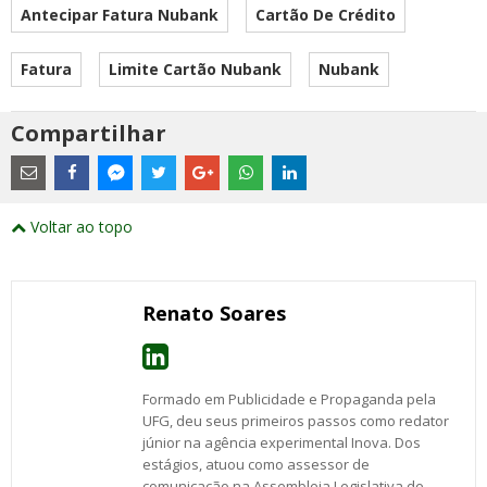
Antecipar Fatura Nubank
Cartão De Crédito
Fatura
Limite Cartão Nubank
Nubank
Compartilhar
Estes
são
links
externos
Compartilhe
Compartilhe
Compartilhe
Compartilhe
Compartilhe
Compartilhe
Compartilhe
e
este
este
este
este
este
este
este
Voltar ao topo
abrirão
post
post
post
post
post
post
post
numa
com
com
com
com
com
com
com
nova
Email
Facebook
Twitter
Google+
WhatsApp
LinkedIn
Messenger
janela
Renato Soares
Formado em Publicidade e Propaganda pela
UFG, deu seus primeiros passos como redator
júnior na agência experimental Inova. Dos
estágios, atuou como assessor de
comunicação na Assembleia Legislativa de