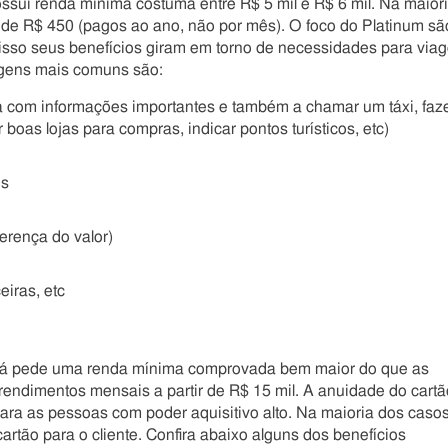
ssui renda mínima costuma entre R$ 5 mil e R$ 6 mil. Na maior
de R$ 450 (pagos ao ano, não por mês). O foco do Platinum sã
isso seus benefícios giram em torno de necessidades para via
agens mais comuns são:
da com informações importantes e também a chamar um táxi, faz
 boas lojas para compras, indicar pontos turísticos, etc)
ns
erença do valor)
iras, etc
k já pede uma renda mínima comprovada bem maior do que as
rendimentos mensais a partir de R$ 15 mil. A anuidade do cartã
para as pessoas com poder aquisitivo alto. Na maioria dos casos
rtão para o cliente. Confira abaixo alguns dos benefícios