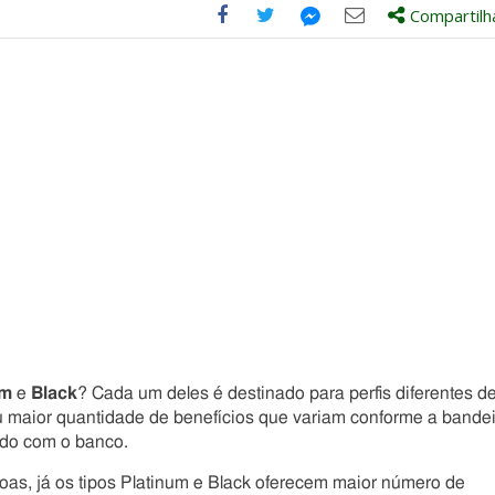
Compartilh
Compartilhe
Compartilhe
Compartilhe
Compartilhe
este
este
este
este
post
post
post
post
com
com
com
com
Facebook
Twitter
Email
Messenger
um
e
Black
? Cada um deles é destinado para perfis diferentes d
 maior quantidade de benefícios que variam conforme a bande
do com o banco.
oas, já os tipos Platinum e Black oferecem maior número de