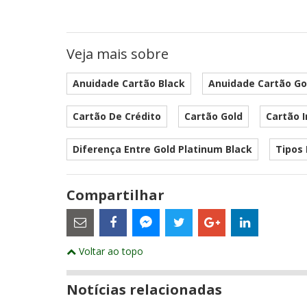
Veja mais sobre
Anuidade Cartão Black
Anuidade Cartão Go
Cartão De Crédito
Cartão Gold
Cartão I
Diferença Entre Gold Platinum Black
Tipos 
Compartilhar
Estes
são
links
externos
Compartilhe
Compartilhe
Compartilhe
Compartilhe
Compartil
Compartilhe
e
Voltar ao topo
este
este
este
este
este
abrirão
este
numa
post
post
post
post
post
post
nova
com
com
com
com
com
com
janela
Notícias relacionadas
Email
Facebook
Twitter
Google+
LinkedIn
Messenger