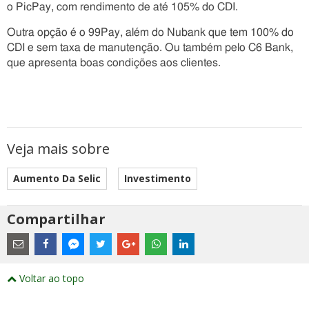
o PicPay, com rendimento de até 105% do CDI.
Outra opção é o 99Pay, além do Nubank que tem 100% do
CDI e sem taxa de manutenção. Ou também pelo C6 Bank,
que apresenta boas condições aos clientes.
Veja mais sobre
Aumento Da Selic
Investimento
Compartilhar
Estes
são
links
externos
Compartilhe
Compartilhe
Compartilhe
Compartilhe
Compartilhe
Compartilhe
Compartilhe
e
este
este
este
este
este
este
este
Voltar ao topo
abrirão
post
post
post
post
post
post
post
numa
com
com
com
com
com
com
com
nova
Email
Facebook
Twitter
Google+
WhatsApp
LinkedIn
Messenger
janela