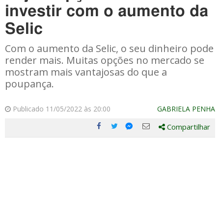
investir com o aumento da
Selic
Com o aumento da Selic, o seu dinheiro pode
render mais. Muitas opções no mercado se
mostram mais vantajosas do que a
poupança.
Publicado 11/05/2022 às 20:00
GABRIELA PENHA
Compartilhar
Compartilhe
Compartilhe
Compartilhe
Compartilhe
este
este
este
este
post
post
post
post
com
com
com
com
Facebook
Twitter
Email
Messenger