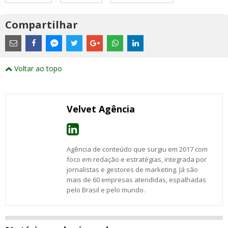
Compartilhar
Estes
são
links
externos
Compartilhe
Compartilhe
Compartilhe
Compartilhe
Compartilhe
Compartilhe
Compartilhe
e
este
este
este
este
este
este
este
Voltar ao topo
abrirão
post
post
post
post
post
post
post
numa
com
com
com
com
com
com
com
nova
Email
Facebook
Twitter
Google+
WhatsApp
LinkedIn
Messenger
janela
Velvet Agência
Agência de conteúdo que surgiu em 2017 com
foco em redação e estratégias, integrada por
jornalistas e gestores de marketing. Já são
mais de 60 empresas atendidas, espalhadas
pelo Brasil e pelo mundo.