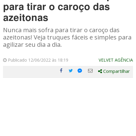
para tirar o caroço das
azeitonas
Nunca mais sofra para tirar o caroço das
azeitonas! Veja truques fáceis e simples para
agilizar seu dia a dia.
Publicado 12/06/2022 às 18:19
VELVET AGÊNCIA
Compartilhar
Compartilhe
Compartilhe
Compartilhe
Compartilhe
este
este
este
este
post
post
post
post
com
com
com
com
Facebook
Twitter
Email
Messenger