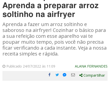
Aprenda a preparar arroz
soltinho na airfryer
Aprenda a fazer um arroz soltinho e
saboroso na airfryer! Cozinhar o básico para
a sua refeição com esse aparelho vai te
poupar muito tempo, pois você não precisa
ficar verificando a cada instante. Veja a nossa
receita simples e rápida.
Publicado 24/07/2022 às 11:09
ALANA FERNANDES
Compartilhar
Compartilhe
Compartilhe
Compartilhe
Compartilhe
este
este
este
este
post
post
post
post
com
com
com
com
Facebook
Twitter
Email
Messenger