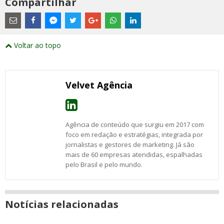
Compartilhar
Estes
são
links
externos
Compartilhe
Compartilhe
Compartilhe
Compartilhe
Compartilhe
Compartilhe
Compartilhe
e
este
este
este
este
este
este
este
Voltar ao topo
abrirão
post
post
post
post
post
post
post
numa
com
com
com
com
com
com
com
nova
Email
Facebook
Twitter
Google+
WhatsApp
LinkedIn
Messenger
janela
Velvet Agência
Agência de conteúdo que surgiu em 2017 com
foco em redação e estratégias, integrada por
jornalistas e gestores de marketing. Já são
mais de 60 empresas atendidas, espalhadas
pelo Brasil e pelo mundo.
Notícias relacionadas