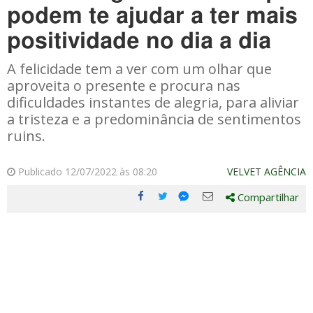
podem te ajudar a ter mais
positividade no dia a dia
A felicidade tem a ver com um olhar que
aproveita o presente e procura nas
dificuldades instantes de alegria, para aliviar
a tristeza e a predominância de sentimentos
ruins.
Publicado 12/07/2022 às 08:20
VELVET AGÊNCIA
Compartilhar
Compartilhe
Compartilhe
Compartilhe
Compartilhe
este
este
este
este
post
post
post
post
com
com
com
com
Facebook
Twitter
Email
Messenger