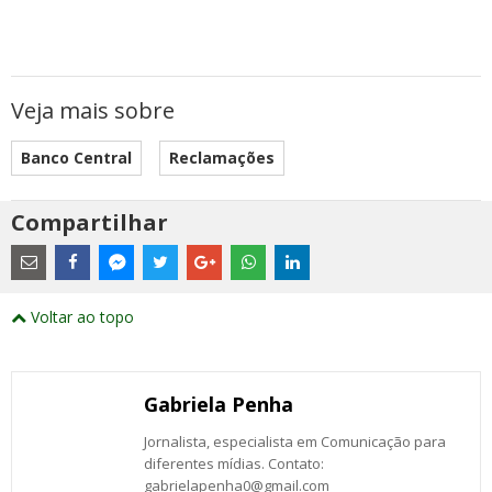
Veja mais sobre
Banco Central
Reclamações
Compartilhar
Estes
são
links
externos
Compartilhe
Compartilhe
Compartilhe
Compartilhe
Compartilhe
Compartilhe
Compartilhe
e
este
este
este
este
este
este
este
Voltar ao topo
abrirão
post
post
post
post
post
post
post
numa
com
com
com
com
com
com
com
nova
Email
Facebook
Twitter
Google+
WhatsApp
LinkedIn
Messenger
janela
Gabriela Penha
Jornalista, especialista em Comunicação para
diferentes mídias. Contato:
gabrielapenha0@gmail.com