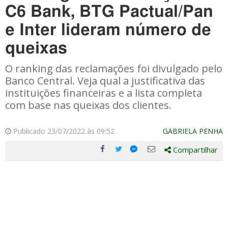
C6 Bank, BTG Pactual/Pan
e Inter lideram número de
queixas
O ranking das reclamações foi divulgado pelo
Banco Central. Veja qual a justificativa das
instituições financeiras e a lista completa
com base nas queixas dos clientes.
Publicado 23/07/2022 às 09:52
GABRIELA PENHA
Compartilhar
Compartilhe
Compartilhe
Compartilhe
Compartilhe
este
este
este
este
post
post
post
post
com
com
com
com
Facebook
Twitter
Email
Messenger