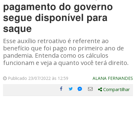
pagamento do governo
segue disponível para
saque
Esse auxílio retroativo é referente ao
benefício que foi pago no primeiro ano de
pandemia. Entenda como os cálculos
funcionam e veja a quanto você terá direito.
Publicado 23/07/2022 às 12:59
ALANA FERNANDES
Compartilhar
Compartilhe
Compartilhe
Compartilhe
Compartilhe
este
este
este
este
post
post
post
post
com
com
com
com
Facebook
Twitter
Email
Messenger