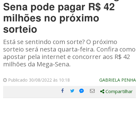
Sena pode pagar R$ 42
milhões no próximo
sorteio
Está se sentindo com sorte? O próximo
sorteio será nesta quarta-feira. Confira como
apostar pela internet e concorrer aos R$ 42
milhões da Mega-Sena.
Publicado 30/08/2022 às 10:18
GABRIELA PENHA
Compartilhar
Compartilhe
Compartilhe
Compartilhe
Compartilhe
este
este
este
este
post
post
post
post
com
com
com
com
Facebook
Twitter
Email
Messenger