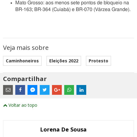
Mato Grosso: aos menos sete pontos de bloqueio na
BR-163; BR-364 (Cuiabá) e BR-070 (Várzea Grande).
Veja mais sobre
Caminhoneiros
Eleições 2022
Protesto
Compartilhar
Estes
são
links
externos
Compartilhe
Compartilhe
Compartilhe
Compartilhe
Compartilhe
Compartilhe
Compartilhe
e
este
este
este
este
este
este
este
Voltar ao topo
abrirão
post
post
post
post
post
post
post
numa
com
com
com
com
com
com
com
nova
Email
Facebook
Twitter
Google+
WhatsApp
LinkedIn
Messenger
janela
Lorena De Sousa