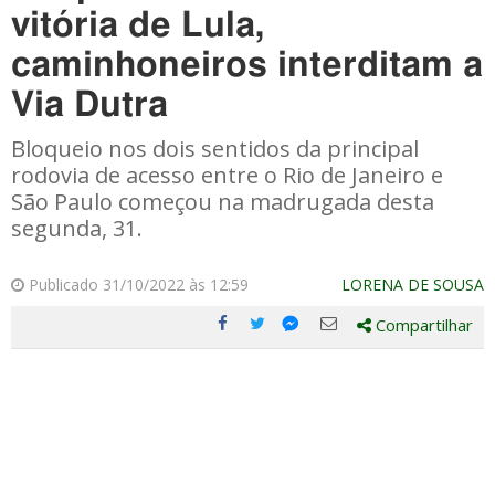
vitória de Lula,
caminhoneiros interditam a
Via Dutra
Bloqueio nos dois sentidos da principal
rodovia de acesso entre o Rio de Janeiro e
São Paulo começou na madrugada desta
segunda, 31.
Publicado 31/10/2022 às 12:59
LORENA DE SOUSA
Compartilhar
Compartilhe
Compartilhe
Compartilhe
Compartilhe
este
este
este
este
post
post
post
post
com
com
com
com
Facebook
Twitter
Email
Messenger