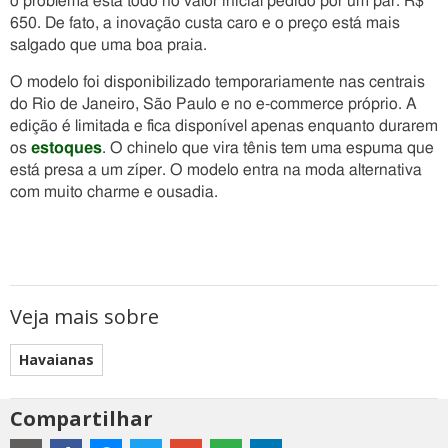
o problema está todo no valor inicial pedido por um par: R$
650. De fato, a inovação custa caro e o preço está mais
salgado que uma boa praia.
O modelo foi disponibilizado temporariamente nas centrais
do Rio de Janeiro, São Paulo e no e-commerce próprio. A
edição é limitada e fica disponível apenas enquanto durarem
os
estoques
. O chinelo que vira tênis tem uma espuma que
está presa a um zíper. O modelo entra na moda alternativa
com muito charme e ousadia.
Veja mais sobre
Havaianas
Compartilhar
Estes