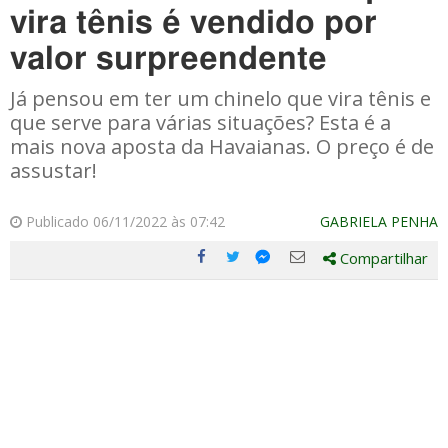
vira tênis é vendido por
valor surpreendente
Já pensou em ter um chinelo que vira tênis e
que serve para várias situações? Esta é a
mais nova aposta da Havaianas. O preço é de
assustar!
Publicado 06/11/2022 às 07:42
GABRIELA PENHA
Compartilhar
Compartilhe
Compartilhe
Compartilhe
Compartilhe
este
este
este
este
post
post
post
post
com
com
com
com
Facebook
Twitter
Email
Messenger