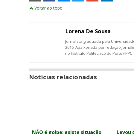
externos
Compartilhe
Compartilhe
Compartilhe
Compartilhe
Compartil
Compartilhe
e
Voltar ao topo
este
este
este
este
este
abrirão
este
numa
post
post
post
post
post
post
nova
com
com
com
com
com
com
janela
Email
Facebook
Twitter
Google+
LinkedIn
Messenger
Lorena De Sousa
Jornalista graduada pela Universidade
2016. Apaixonada por redação jornalí
no Instituto Politécnico do Porto (IPP).
Notícias relacionadas
NÃO é golpe: existe situação
Levou c