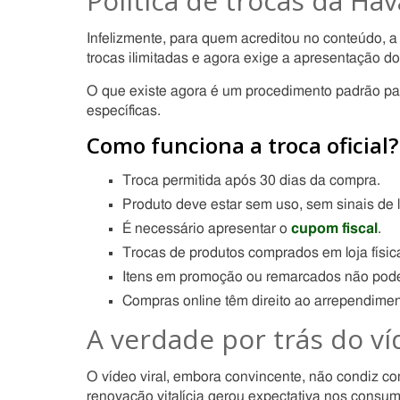
Política de trocas da Ha
Infelizmente, para quem acreditou no conteúdo, a a
trocas ilimitadas e agora exige a apresentação do
O que existe agora é um procedimento padrão par
específicas.
Como funciona a troca oficial?
Troca permitida após 30 dias da compra.
Produto deve estar sem uso, sem sinais de
É necessário apresentar o
cupom fiscal
.
Trocas de produtos comprados em loja física
Itens em promoção ou remarcados não pode
Compras online têm direito ao arrependiment
A verdade por trás do v
O vídeo viral, embora convincente, não condiz co
renovação vitalícia gerou expectativa nos consu