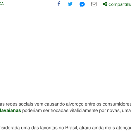
SA
Compartilh
Compartilhe
Compartilhe
Compartilhe
Compartilhe
este
este
este
este
post
post
post
post
com
com
com
com
Facebook
Twitter
Email
Messenger
as redes sociais vem causando alvoroço entre os consumidore
Havaianas
poderiam ser trocadas vitaliciamente por novas, uma
siderada uma das favoritas no Brasil, atraiu ainda mais atençã