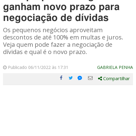
ganham novo prazo para
negociação de dívidas
Os pequenos negócios aproveitam
descontos de até 100% em multas e juros.
Veja quem pode fazer a negociação de
dívidas e qual é o novo prazo.
Publicado 06/11/2022 às 17:31
GABRIELA PENHA
Compartilhar
Compartilhe
Compartilhe
Compartilhe
Compartilhe
este
este
este
este
post
post
post
post
com
com
com
com
Facebook
Twitter
Email
Messenger