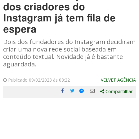
dos criadores do
Instagram já tem fila de
espera
Dois dos fundadores do Instagram decidiram
criar uma nova rede social baseada em
conteúdo textual. Novidade já é bastante
aguardada.
Publicado 09/02/2023 às 08:22
VELVET AGÊNCIA
Compartilhar
Compartilhe
Compartilhe
Compartilhe
Compartilhe
este
este
este
este
post
post
post
post
com
com
com
com
Facebook
Twitter
Email
Messenger