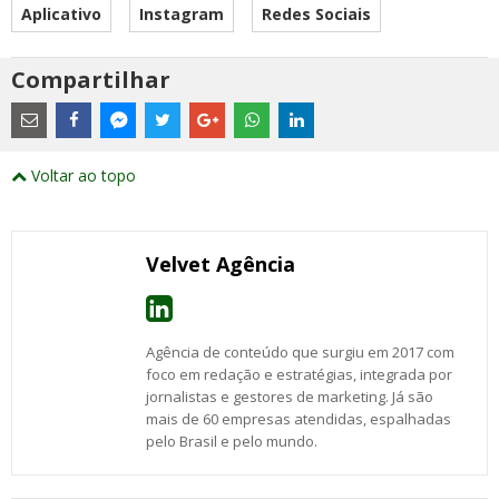
Aplicativo
Instagram
Redes Sociais
Compartilhar
Estes
são
links
externos
Compartilhe
Compartilhe
Compartilhe
Compartilhe
Compartilhe
Compartilhe
Compartilhe
e
este
este
este
este
este
este
este
Voltar ao topo
abrirão
post
post
post
post
post
post
post
numa
com
com
com
com
com
com
com
nova
Email
Facebook
Twitter
Google+
WhatsApp
LinkedIn
Messenger
janela
Velvet Agência
Agência de conteúdo que surgiu em 2017 com
foco em redação e estratégias, integrada por
jornalistas e gestores de marketing. Já são
mais de 60 empresas atendidas, espalhadas
pelo Brasil e pelo mundo.