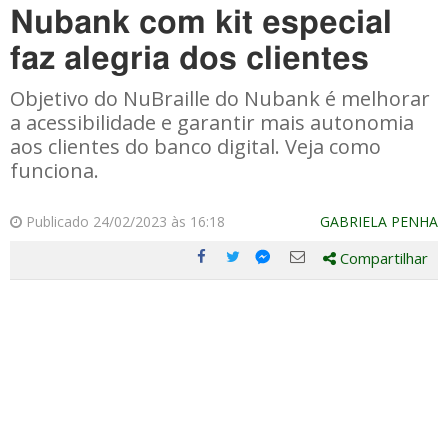
Nubank com kit especial
faz alegria dos clientes
Objetivo do NuBraille do Nubank é melhorar
a acessibilidade e garantir mais autonomia
aos clientes do banco digital. Veja como
funciona.
Publicado 24/02/2023 às 16:18
GABRIELA PENHA
Compartilhar
Compartilhe
Compartilhe
Compartilhe
Compartilhe
este
este
este
este
post
post
post
post
com
com
com
com
Facebook
Twitter
Email
Messenger