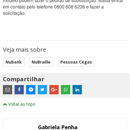
modelo podem fazer o pedido de substituição. Basta entrar
em contato pelo telefone 0800 608 6236 e fazer a
solicitação.
Veja mais sobre
Nubank
NuBraille
Pessoas Cegas
Compartilhar
Estes
são
links
externos
Compartilhe
Compartilhe
Compartilhe
Compartilhe
Compartilhe
Compartilhe
Compartilhe
e
este
este
este
este
este
este
este
Voltar ao topo
abrirão
post
post
post
post
post
post
post
numa
com
com
com
com
com
com
com
nova
Email
Facebook
Twitter
Google+
WhatsApp
LinkedIn
Messenger
janela
Gabriela Penha