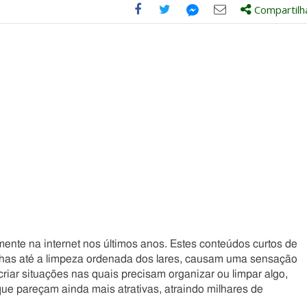
Compartilh
Compartilhe
Compartilhe
Compartilhe
Compartilhe
este
este
este
este
post
post
post
post
com
com
com
com
Facebook
Twitter
Email
Messenger
mente na internet nos últimos anos. Estes conteúdos curtos de
ranhas até a limpeza ordenada dos lares, causam uma sensação
criar situações nas quais precisam organizar ou limpar algo,
ue pareçam ainda mais atrativas, atraindo milhares de