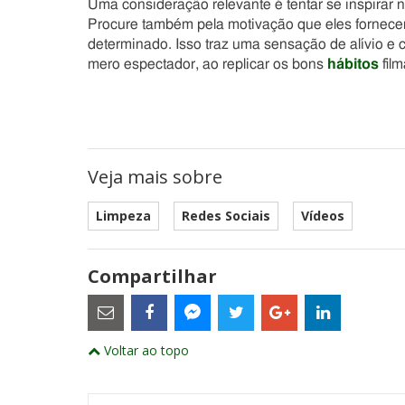
Uma consideração relevante é tentar se inspirar
Procure também pela motivação que eles fornecem
determinado. Isso traz uma sensação de alívio e 
mero espectador, ao replicar os bons
hábitos
fil
Veja mais sobre
Limpeza
Redes Sociais
Vídeos
Compartilhar
Estes
são
links
externos
Compartilhe
Compartilhe
Compartilhe
Compartilhe
Compartil
Compartilhe
e
Voltar ao topo
este
este
este
este
este
abrirão
este
numa
post
post
post
post
post
post
nova
com
com
com
com
com
com
janela
Email
Facebook
Twitter
Google+
LinkedIn