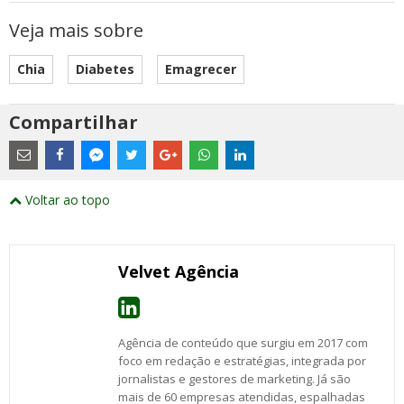
Veja mais sobre
Chia
Diabetes
Emagrecer
Compartilhar
Estes
são
links
externos
Compartilhe
Compartilhe
Compartilhe
Compartilhe
Compartilhe
Compartilhe
Compartilhe
e
este
este
este
este
este
este
este
Voltar ao topo
abrirão
post
post
post
post
post
post
post
numa
com
com
com
com
com
com
com
nova
Email
Facebook
Twitter
Google+
WhatsApp
LinkedIn
Messenger
janela
Velvet Agência
Agência de conteúdo que surgiu em 2017 com
foco em redação e estratégias, integrada por
jornalistas e gestores de marketing. Já são
mais de 60 empresas atendidas, espalhadas