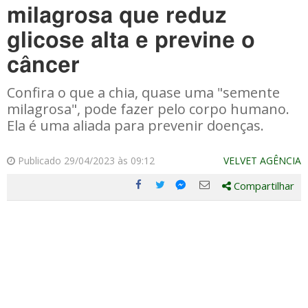
milagrosa que reduz
glicose alta e previne o
câncer
Confira o que a chia, quase uma "semente
milagrosa", pode fazer pelo corpo humano.
Ela é uma aliada para prevenir doenças.
Publicado 29/04/2023 às 09:12
VELVET AGÊNCIA
Compartilhar
Compartilhe
Compartilhe
Compartilhe
Compartilhe
este
este
este
este
post
post
post
post
com
com
com
com
Facebook
Twitter
Email
Messenger