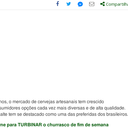
Compartilh
Compartilhe
Compartilhe
Compartilhe
Compartilhe
este
este
este
este
post
post
post
post
com
com
com
com
Facebook
Twitter
Email
Messenger
nos, o mercado de cervejas artesanais tem crescido
sumidores opções cada vez mais diversas e de alta qualidade.
malte tem se destacado como uma das preferidas dos brasileiros
arne para TURBINAR o churrasco de fim de semana