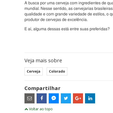
A busca por uma cerveja com ingredientes de qu
mundial. Nesse sentido, as cervejarias brasileira
qualidade e com grande variedade de estilos, o q
produtor de cervejas de excelência.
E aí, alguma dessas está entre suas preferidas?
Veja mais sobre
Cerveja
Colorado
Compartilhar
Estes
são
links
externos
Compartilhe
Compartilhe
Compartilhe
Compartilhe
Compartil
Compartilhe
e
Voltar ao topo
este
este
este
este
este
abrirão
este