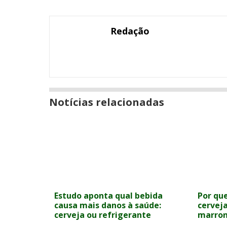
numa
post
post
post
post
post
post
nova
com
com
com
com
com
com
janela
Email
Facebook
Twitter
Google+
LinkedIn
Messenger
Redação
Notícias relacionadas
Estudo aponta qual bebida
Por qu
causa mais danos à saúde:
cervej
cerveja ou refrigerante
marron