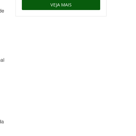
VEJA MAIS
de
al
da